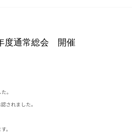
年度通常総会 開催
した。
承認されました。
。
ます。