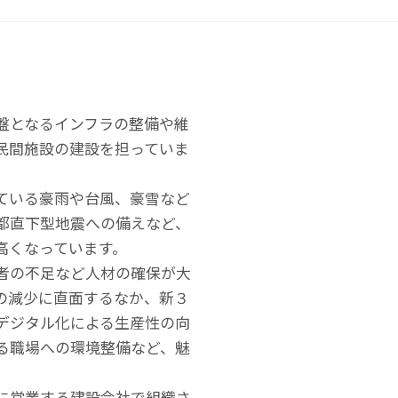
盤となるインフラの整備や維
民間施設の建設を担っていま
ている豪雨や台風、豪雪など
都直下型地震への備えなど、
高くなっています。
者の不足など人材の確保が大
の減少に直面するなか、新３
デジタル化による生産性の向
る職場への環境整備など、魅
に営業する建設会社で組織さ